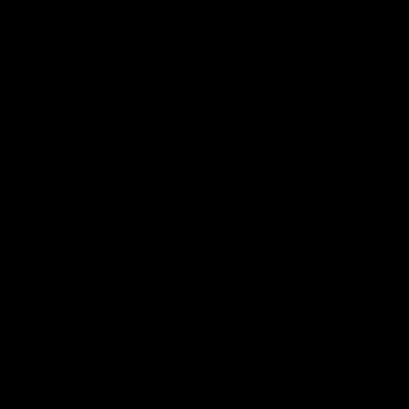
Duan Fan Lu
0 COMMENTS
ADMIN
Website